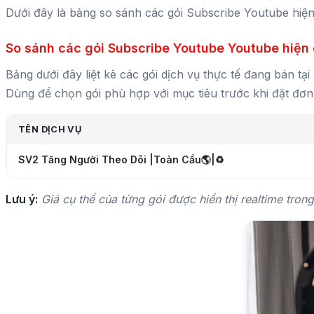
cao cấp cho đến gói tiết kiệm, giúp bạn dễ dàng lựa chọ
Dưới đây là bảng so sánh các gói Subscribe Youtube hi
So sánh các gói Subscribe Youtube Youtube hiện
Bảng dưới đây liệt kê các gói dịch vụ thực tế đang bán
Dùng để chọn gói phù hợp với mục tiêu trước khi đặt đơn
TÊN DỊCH VỤ
SV2 Tăng Người Theo Dõi |Toàn Cầu🌎|♻️
Lưu ý:
Giá cụ thể của từng gói được hiển thị realtime tron