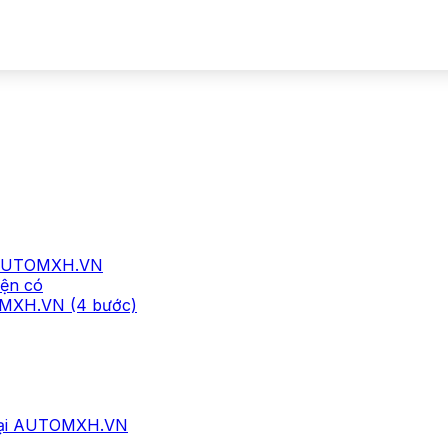
ại AUTOMXH.VN
iện có
OMXH.VN (4 bước)
) tại AUTOMXH.VN