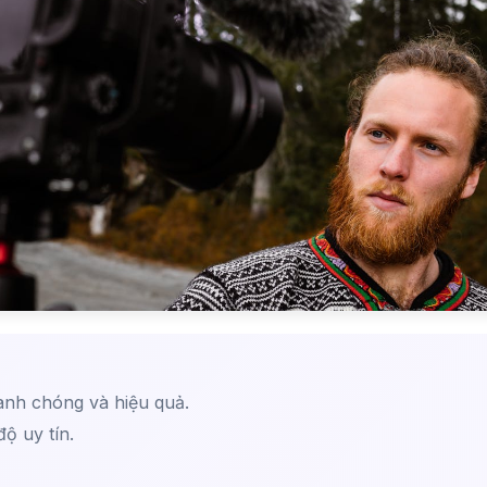
anh chóng và hiệu quả.
ộ uy tín.