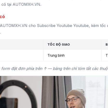
n theo mục tiêu của mình. Bạn có thể chọn gói để làm đẹp 
ện có tại AUTOMXH.VN.
 có
 tại AUTOMXH.VN cho Subscribe Youtube Youtube, kèm tốc đ
.
TỐC ĐỘ GIAO
B
Trung bình
T
g form đặt đơn phía trên ↑ — bảng trên chỉ tóm tắt các thuộ