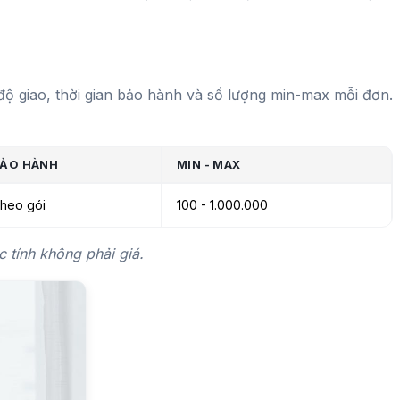
chỉ số, seeding ngắn hạn, hoặc xây dựng fanpage dài hạn.
ộ giao, thời gian bảo hành và số lượng min-max mỗi đơn.
ẢO HÀNH
MIN - MAX
heo gói
100 - 1.000.000
c tính không phải giá.