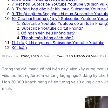
6. Ưu điểm khi dùng AUTOMXH.VN
7. Kết hợp Subscribe Youtube Youtube với dịch vụ k
8. Trường hợp đặc biệt khi mua Subscribe Youtube
9. Thuật ngữ thường gặp khi mua Subscribe Youtub
10. Câu hỏi thường gặp về Subscribe Youtube Yout
Subscribe Youtube Youtube có an toàn không
Subscribe Youtube có tụt không?
Có hoàn tiền nếu không đạt?
Thanh toán bằng cách nào?
11. Lưu ý khi chọn nơi Subscribe Youtube Youtube
Kết luận
📅 Cập nhật:
17/06/2026
·
✍️ Viết bởi:
Team SEO AUTOMXH.VN
·
✅ Đã ki
Trong thế giới mạng xã hội hiện nay, việc xây dựng một l
việc thu hút người xem và tăng lượng người đăng ký cho 
Hơn 30.000 khách hàng đã tin tưởng và sử dụng dịch vụ 
mình.