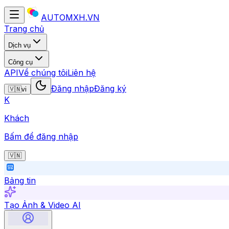
AUTOMXH.VN
Trang chủ
Dịch vụ
Công cụ
API
Về chúng tôi
Liên hệ
Đăng nhập
Đăng ký
🇻🇳
vi
K
Khách
Bấm để đăng nhập
🇻🇳
Bảng tin
Tạo Ảnh & Video AI