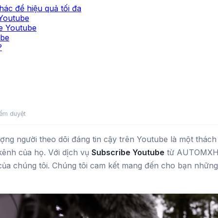
hác để hiệu quả tối đa
 Youtube
e Youtube
ube
?
ểm duyệt
ượng người theo dõi đáng tin cậy trên Youtube là một thác
kênh của họ. Với dịch vụ
Subscribe Youtube
từ AUTOMXH.VN
của chúng tôi. Chúng tôi cam kết mang đến cho bạn những 