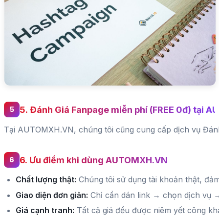
5. Đánh Giá Fanpage miễn phí (FREE 0đ) tại
Tại AUTOMXH.VN, chúng tôi cũng cung cấp dịch vụ Đánh Gi
6. Ưu điểm khi dùng AUTOMXH.VN
Chất lượng thật:
Chúng tôi sử dụng tài khoản thật, đả
Giao diện đơn giản:
Chỉ cần dán link → chọn dịch vụ 
Giá cạnh tranh:
Tất cả giá đều được niêm yết công kha