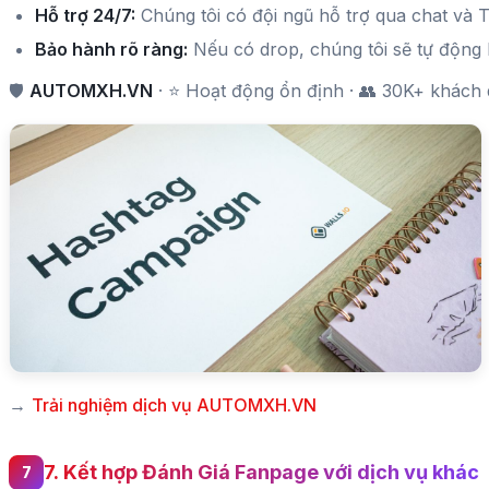
Hỗ trợ 24/7:
Chúng tôi có đội ngũ hỗ trợ qua chat và Te
Bảo hành rõ ràng:
Nếu có drop, chúng tôi sẽ tự động 
🛡️
AUTOMXH.VN
· ⭐ Hoạt động ổn định · 👥 30K+ khách 
→
Trải nghiệm dịch vụ AUTOMXH.VN
7. Kết hợp Đánh Giá Fanpage với dịch vụ khác đ