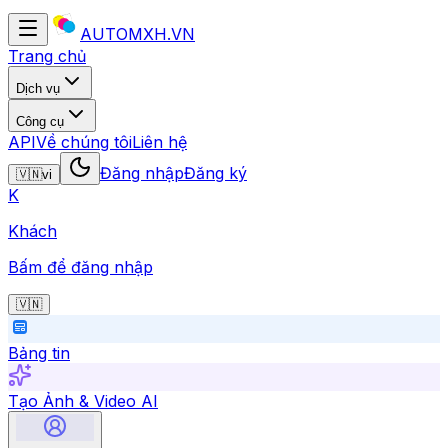
AUTOMXH.VN
Trang chủ
Dịch vụ
Công cụ
API
Về chúng tôi
Liên hệ
Đăng nhập
Đăng ký
🇻🇳
vi
K
Khách
Bấm để đăng nhập
🇻🇳
Bảng tin
Tạo Ảnh & Video AI