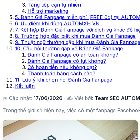
Tăng tiếp cận tự nhiên
Hỗ trợ marketing
5. Đánh Giá Fanpage miễn phí (FREE 0đ) tại AUT
6. Ưu điểm khi dùng AUTOMXH.VN
7. Kết hợp Đánh Giá Fanpage với dịch vụ khác để hiệ
8. Trường hợp đặc biệt khi mua Đánh Giá Fanpage
9. Thuật ngữ thường gặp khi mua Đánh Giá Fanpag
10. Câu hỏi thường gặp về Đánh Giá Fanpage
Đánh Giá Fanpage có an toàn không?
Đánh Giá Fanpage có tụt không?
Có hoàn tiền nếu không đạt?
Thanh toán bằng cách nào?
11. Lưu ý khi chọn nơi Đánh Giá Fanpage
Kết luận
📅 Cập nhật:
17/06/2026
· ✍️ Viết bởi:
Team SEO AUTO
Trong thế giới số hiện nay, việc có một fanpage Facebook